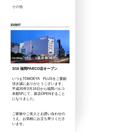
その他
EVENT
3/16 福岡PARCO店オープン
いつもTOMOEYA PLUSをご愛顧
頂き誠にありがとうございます。
平成30年3月16日から福岡パルコ
本館5Fにて、新店OPENすること
になりました。
ご家族やご友人とお誘い合わせの
うえ、お気軽にお立ち寄りくださ
いませ。