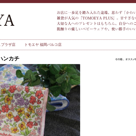
ュプラザ店
トモエヤ 福岡パルコ店
ue ハンカチ
その他
,
オススメ