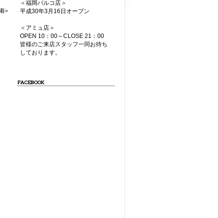
＜福岡パルコ店＞
着>
平成30年3月16日オープン
＜アミュ店＞
OPEN 10：00～CLOSE 21：00
皆様のご来店スタッフ一同お待ち
しております。
FACEBOOK