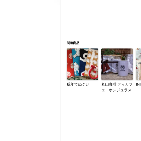
関連商品
戌年てぬぐい
丸山珈琲 ディカフ
IN
ェ・ホンジュラス