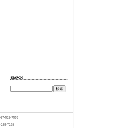
SEARCH
7-529-7553
35-7228