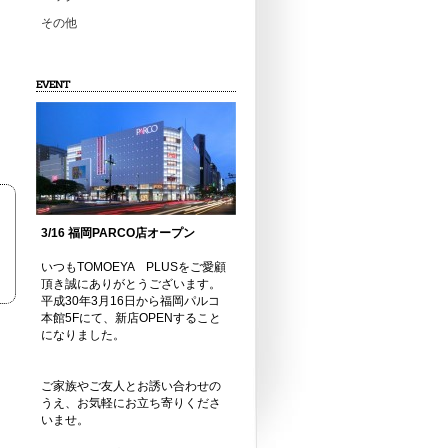
その他
EVENT
3/16 福岡PARCO店オープン
いつもTOMOEYA PLUSをご愛顧
頂き誠にありがとうございます。
平成30年3月16日から福岡パルコ
本館5Fにて、新店OPENすること
になりました。
ご家族やご友人とお誘い合わせの
うえ、お気軽にお立ち寄りくださ
いませ。