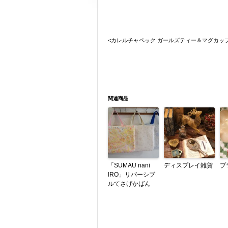
<カレルチャペック ガールズティー＆マグカッ
関連商品
「SUMAU nani
ディスプレイ雑貨
プ
IRO」リバーシブ
ルてさげかばん