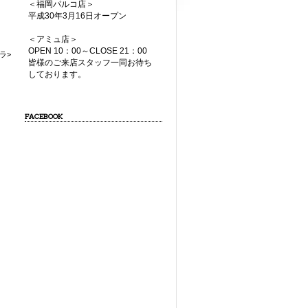
＜福岡パルコ店＞
平成30年3月16日オープン
＜アミュ店＞
OPEN 10：00～CLOSE 21：00
ラ>
皆様のご来店スタッフ一同お待ち
しております。
FACEBOOK