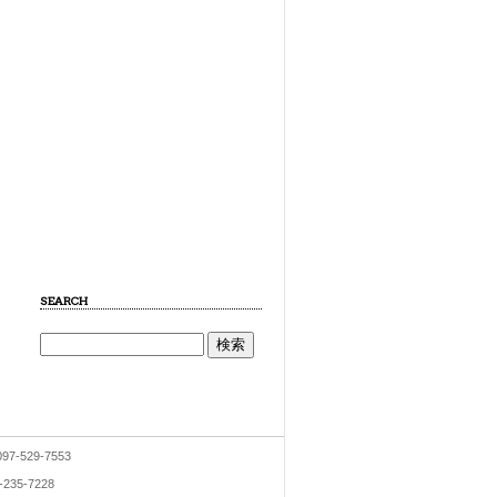
SEARCH
7-529-7553
35-7228