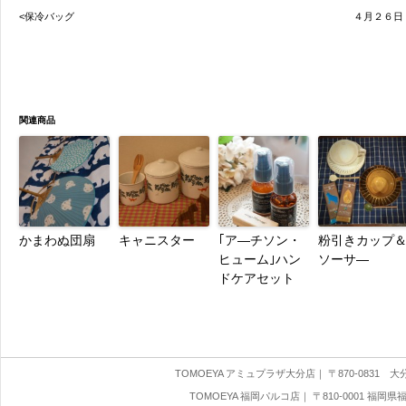
<保冷バッグ
４月２６日
関連商品
かまわぬ団扇
キャニスター
｢ア―チソン・
粉引きカップ
ヒューム｣ハン
ソーサ―
ドケアセット
TOMOEYA アミュプラザ大分店
｜ 〒870-0831 大分県
TOMOEYA 福岡パルコ店
｜ 〒810-0001 福岡県福