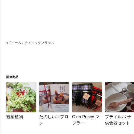
<「ニーム」チュニックブラウス
関連商品
観葉植物
たのしいエプロ
Glen Prince マ
プティルパ 子
ン
フラー
供食器セット