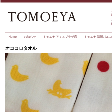
Home
お知らせ
トモエヤ アミュプラザ店
トモエヤ 福岡パル
オココロタオル