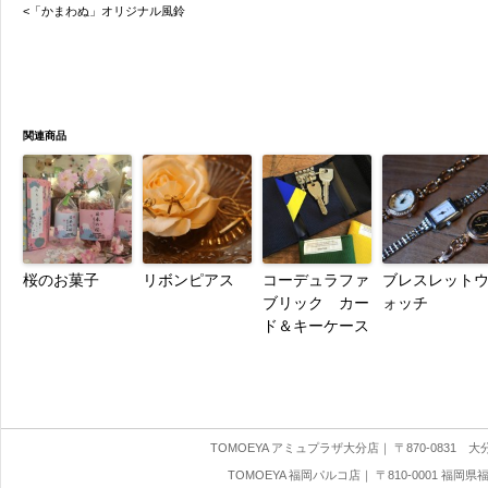
<「かまわぬ」オリジナル風鈴
関連商品
桜のお菓子
リボンピアス
コーデュラファ
ブレスレット
ブリック カー
ォッチ
ド＆キーケース
TOMOEYA アミュプラザ大分店
｜ 〒870-0831 大分県
TOMOEYA 福岡パルコ店
｜ 〒810-0001 福岡県福