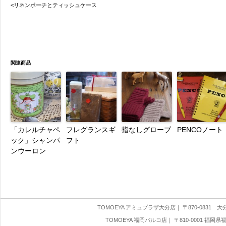
<リネンポーチとティッシュケース
関連商品
「カレルチャペ
フレグランスギ
指なしグローブ
PENCOノート
ック」シャンパ
フト
ンウーロン
TOMOEYA アミュプラザ大分店
｜ 〒870-0831 大分県
TOMOEYA 福岡パルコ店
｜ 〒810-0001 福岡県福