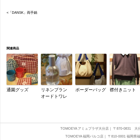
<「DANSK」両手鍋
関連商品
通園グッズ
リネンブラン
ボーダーバッグ
襟付きニット
オードトワレ
TOMOEYA アミュプラザ大分店
｜ 〒870-0831 大分県
TOMOEYA 福岡パルコ店
｜ 〒810-0001 福岡県福