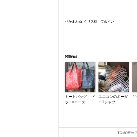
<｢かまわぬ｣クリス枡 てぬぐい
関連商品
トートバッグ ド
ユニコンのボーダ
ギ
ット×ローズ
ーTシャツ
TOMOEYA