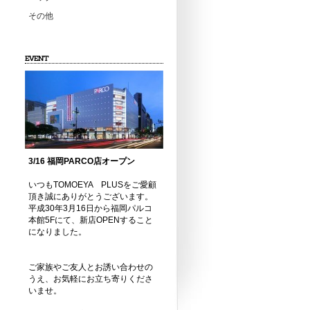
その他
EVENT
3/16 福岡PARCO店オープン
いつもTOMOEYA PLUSをご愛顧
頂き誠にありがとうございます。
平成30年3月16日から福岡パルコ
本館5Fにて、新店OPENすること
になりました。
ご家族やご友人とお誘い合わせの
うえ、お気軽にお立ち寄りくださ
いませ。