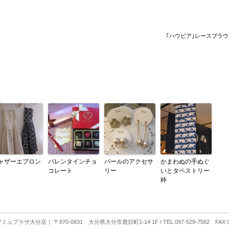
｢ハウピア｣レースブラウ
ャザーエプロン
バレンタインチョ
パールのアクセサ
かまわぬの手ぬぐ
コレート
リー
いとタペストリー
枠
 アミュプラザ大分店
｜ 〒870-0831 大分県大分市鹿目町1-14 1F / TEL 097-529-7552 FAX 09