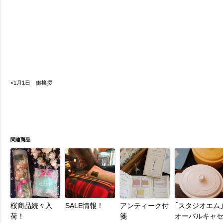
<1月1日 御挨拶
関連商品
桜商品続々入
SALE情報！
アンティーク付
｢スタジオエム
荷！
箋
オーバルキャ