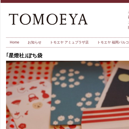
Home
お知らせ
トモエヤ アミュプラザ店
トモエヤ 福岡パル
｢星燈社｣ぽち袋