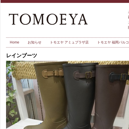
Home
お知らせ
トモエヤ アミュプラザ店
トモエヤ 福岡パル
レインブーツ