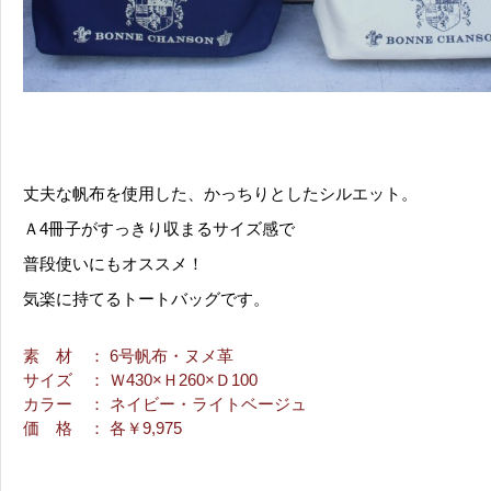
丈夫な帆布を使用した、かっちりとしたシルエット。
Ａ4冊子がすっきり収まるサイズ感で
普段使いにもオススメ！
気楽に持てるトートバッグです。
素 材
： 6号帆布・ヌメ革
サイズ
： Ｗ430×Ｈ260×Ｄ100
カラー
： ネイビー・ライトベージュ
価 格
： 各￥9,975