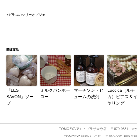
<ガラスのツリーオブジェ
関連商品
『LES
ミルクパンホー
マーチソン・ヒ
Luccica（ルチ
SAVON』ソー
ロー
ュームの洗剤
カ）ピアス＆
プ
ヤリング
TOMOEYA アミュプラザ大分店
｜ 〒870-0831 大分県
TOMOEYA 福岡パルコ店
｜ 〒810-0001 福岡県福